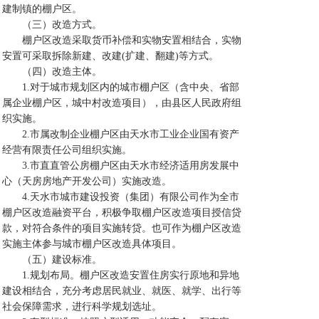
建制镇的棚户区。
（三）改造方式。
棚户区改造采取货币补偿和实物安置相结合，实物
安置可采取拆除新建、改建(扩建、翻建)等方式。
（四）改造主体。
1.对于城市规划区内的城市棚户区（含中央、省部
属企业棚户区，城中村改造项目），由县区人民政府组
织实施。
2.市属改制企业棚户区由天水市工业企业国有资产
经营有限责任公司组织实施。
3.市直直管公房棚户区由天水市经济适用房发展中
心（天房房地产开发公司）实施改造。
4.天水市城市建设投资（集团）有限公司作为全市
棚户区改造融资平台，积极争取棚户区改造项目授信贷
款，对符合条件的项目实施转贷。也可作为棚户区改造
实施主体参与城市棚户区改造具体项目。
（五）建设标准。
1.规划布局。棚户区改造安置住房实行原地和异地
建设相结合，充分考虑居民就业、就医、就学、出行等
社会保障需求，进行科学规划选址。