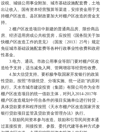
设税、城镇公用事业附加、城市基础设施配套费，土地
出让收入、国有资本经营预算等渠道，安排资金用于支
持棚户区改造。县区财政要加大对棚户区改造的资金支
持。
2.棚户区改造项目中新建的普通商品房、限价商品
房、经济适用房或公共租赁房，应按照《国务院关于加
快棚户区改造工作的意见》（国发〔2013〕25号）规定
免征城市基础设施配套费等各种行政事业性收费和政府
性基金。
3.电力、通讯、市政公用事业等部门要对棚户区改
造给予支持，适当减免入网、管网增容等经营性收费。
4.加大信贷支持。要积极争取国家开发银行的政策
性贷款。按照“市级统贷、分项实施、统一还款”的原则
执行。天水市城市建设投资（集团）有限公司作为全市
棚户区改造项目的统一借款主体，对列入2014-2017年
棚户区改造规划中符合条件的项目实施单位进行转贷，
具体贷款要求和程序按照《天水市棚户区改造国家开发
银行贷款项目监管及贷款资金管理办法》执行。
5.鼓励民间资本参与改造。鼓励和引导民间资本通
过直接投资、间接投资、参股、委托代建等各种方式参