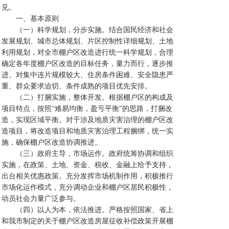
见。
一、基本原则
（一）科学规划，分步实施。结合国民经济和社会
发展规划、城市总体规划、片区控制性详细规划、土地
利用规划，对全市棚户区改造进行统一科学规划，合理
确定各年度棚户区改造的目标任务，量力而行，逐步推
进。对集中连片规模较大、住房条件困难、安全隐患严
重、群众要求迫切、条件成熟的项目优先安排。
（二）打捆实施，整体开发。根据棚户区的构成及
项目特点，按照“难易均衡，盈亏平衡”的思路，打捆改
造，实现区域平衡。对于涉及地质灾害治理的棚户区改
造项目，将改造项目和地质灾害治理工程捆绑，统一实
施，确保棚户区改造协调推进。
（三）政府主导，市场运作。政府统筹协调和组织
实施，在政策、土地、资金、税收、金融上给予支持，
出台相关优惠政策。充分发挥市场机制作用，积极推行
市场化运作模式，充分调动企业和棚户区居民积极性，
动员社会力量广泛参与。
（四）以人为本，依法推进。严格按照国家、省上
和我市制定的关于棚户区改造房屋征收补偿政策开展棚