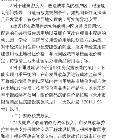
2.对于建筑密度大，改造成本高的棚户区，根据规
划部门指导，可适当放宽规划条件。如规划条件无法满
足开发要求，有条件异地安置的，可实施异地安置。
3.建设经济适用住房实施的棚户区改造项目用地、
配建的公共租赁住房用地以及棚户区改造项目中配建的
幼儿园、学校、医院等公用设施用地以划拨方式供应。
对于经济适用住房中配套建设的商业、服务等经营用房
建设用地土地出让价格，参照同区域市场楼面地价确
定，待缴清土地出让金后办理商品房用地手续。
4.对于通过建设经济适用住房实施改造的项目，不
能实现自求平衡的，在市发展改革委进行成本监审后，
可将部分增量住房以区域内住宅用地基准地价为标准缴
纳土地出让金后，按照限价商品房进行销售，以实现盈
亏平衡或略有盈利，限价商品房销售价格按照《天水市
限价商品住房建设实施意见》（天政办发〔2011〕96
号）执行。
（二）财政税费政策。
1.加大棚户区改造的政府资金投入。市发展改革委
抢抓中央支持保障性安居工程建设机遇，积极争取国家
和省上棚户区改造资金支持。市级财政通过城市维护建