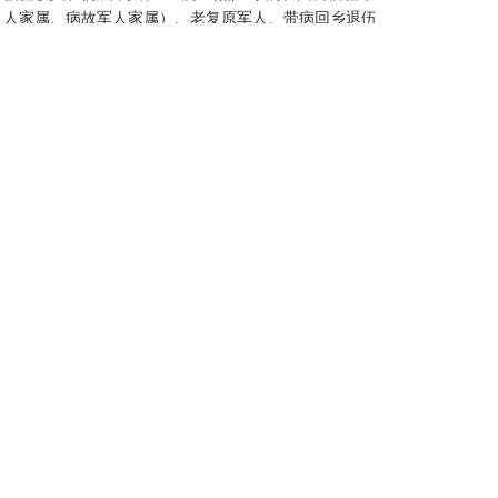
人家属、病故军人家属）、老复原军人、带病回乡退伍
军人、参战退役人员等重点优抚对象，临时安置过渡费
可在规定标准上增加10%予以困难补助。征收贫困残疾
人房屋的，临时安置费在规定标准基础上增加30%，并
在安置区域、楼层等方面按照方便残疾人生活的原则给
予照顾。
7.棚户区改造安置住房优先建设，被征收人选择产
权调换的房屋，按照先签约、先搬迁、先选房的原则进
行，保证按时回迁。对积极配合征收工作，在规划期限
内签定协议并搬迁的，除给予征收补偿、临时安置、搬
家等费用外，给予每户一定金额的提前搬迁奖励。
8.征收住宅房屋，1个房屋所有权证或公房租赁证
载明建筑面积不足40平方米的，按40平方米补偿。
9.房屋产权置换或评估补偿由各县区按照各自实际
制定相应的征收补偿方案。
四、保障措施
（一）强化政府责任。市政府成立全市棚户区改造
工作领导小组，负责对全市棚户区改造工作的统一组织
领导，研究制定棚户区改造政策，协调处理棚户区改造
过程中重大问题。各县区政府负责辖区棚户区改造的项