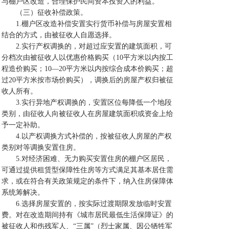
与棚户区改造，合理保护民间资本投资人的利益。
（三）征收补偿政策。
1.棚户区改造补偿安置实行货币补偿与房屋安置相
结合的方式，由被征收人自愿选择。
2.实行产权调换的，对超过应安置的建筑面积，可
分档次由被征收人以优惠价格购买（10平方米以内按工
程造价购买；10—20平方米以内按综合成本价购买；超
过20平方米按市场价购买），调换后的房屋产权归被征
收人所有。
3.实行异地产权调换的，安置区位每降低一个地段
类别，由征收人向被征收人在房屋建筑面积或资金上给
予一定补助。
4.以产权调换方式补偿的，按被征收人房屋的产权
类别对等调换安置住房。
5.对经济困难、无力购买安置住房的棚户区居民，
可通过提供租赁型保障性住房等方式满足其基本居住需
求，或在符合有关政策规定的条件下，纳入住房保障体
系统筹解决。
6.选择房屋安置的，按实际过渡期限发放临时安置
费。对在改造期间持有《城市居民最低生活保障证》的
被征收人和伤残军人、“三属”（烈士家属、因公牺牲军