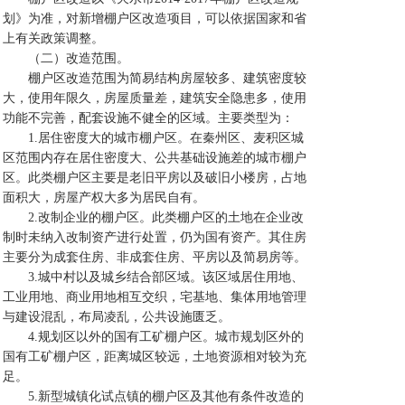
划》为准，对新增棚户区改造项目，可以依据国家和省
上有关政策调整。
（二）改造范围。
棚户区改造范围为简易结构房屋较多、建筑密度较
大，使用年限久，房屋质量差，建筑安全隐患多，使用
功能不完善，配套设施不健全的区域。主要类型为：
1.居住密度大的城市棚户区。在秦州区、麦积区城
区范围内存在居住密度大、公共基础设施差的城市棚户
区。此类棚户区主要是老旧平房以及破旧小楼房，占地
面积大，房屋产权大多为居民自有。
2.改制企业的棚户区。此类棚户区的土地在企业改
制时未纳入改制资产进行处置，仍为国有资产。其住房
主要分为成套住房、非成套住房、平房以及简易房等。
3.城中村以及城乡结合部区域。该区域居住用地、
工业用地、商业用地相互交织，宅基地、集体用地管理
与建设混乱，布局凌乱，公共设施匮乏。
4.规划区以外的国有工矿棚户区。城市规划区外的
国有工矿棚户区，距离城区较远，土地资源相对较为充
足。
5.新型城镇化试点镇的棚户区及其他有条件改造的