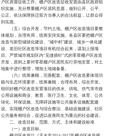
户区房屋征收工作。棚户区改造征收安置由县区政府组
织实施，充分尊重棚户区居民意愿，做到公开、公平、
公正。依法保障拆迁双方当事人的合法权益，让群众得
到实惠。
（五）综合开发，节约土地。棚户区改造项目要整
体规划，合理布局，统筹安排实施。各县区要把棚户区
改造与新型城镇化建设、“城中村”建设、城乡一体化建
设、老旧社区改造等项目有机结合起来，谋划上报项
目。严禁城市规划区内“见缝插针”式的零星棚户区改造
开发，原则上要对零星棚户区居民实行异地安置，对土
地集中进行整理，增加土地储备量。
（六）统筹兼顾，完善配套。棚户区改造要体现功
能与生态环境要求，统筹兼顾，合理布局，综合开发。
组织好棚户区改造安置项目的供水、供电、供气等市政
公用设施和商业、教育、医疗卫生、文化、体育、公共
绿化、环保设施、无障碍设施等公共服务设施配套建
设。实现棚户区改造与综合整治、基础设施建设、社区
公共服务相结合，促进以改善民生为重点的社会建设。
二、改造目标、范围、方式、主体和建设标准
（一）改造目标。
棚户区改造以《天水市2014-2017年棚户区改造规