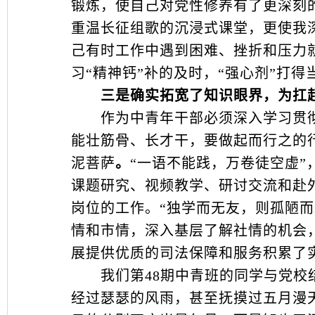
锻炼，使自己对党性修养有了更深刻
重温长征组歌的沉浸式课堂，更使我
己有时工作中遇到困难、挫折和压力
习“精神钙”补的及时，“强心剂”打得
三是确实拓宽了知识眼界，为扛起
作为中青年干部必须深入学习贯彻
能壮筋骨、长才干，要做起而行之的
泥菩萨
。
“一语不能践，万卷徒空虚
课题研究、视频教学、研讨交流和赴
岗位的工作。“独学而无友，则孤陋
情和市情，深入基层了解社情的机会
展提供优质的司法保障和服务积累了
我们第48期中青班的同学与党校结
经过瑟瑟的风雨，甚至抚摸过五月漫