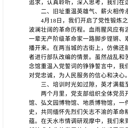
追求，认真聆听，深入思考，我们在
二、旧址重温英雄气、薪火相传
4月18日，我们开启了党性锻炼之
波澜壮阔的革命历程。血雨腥风应有
一辈无产阶级革命家一路脚步铿锵、
播开来。在两当城的古街上，仿佛还
者进行部队改编的情景。虽然战乱和
念馆重温入党誓词的铮铮誓言中，我
对党忠诚，为人民服务的信心和决心
三、培训时光如过隙，英才满载
两个月里，党支部组织全体党员开
馆、弘文园博物馆、地质博物馆，一
史，共同缅怀先烈们矢志不渝的革命
蕴。在天水市情调研观摩中，我们来