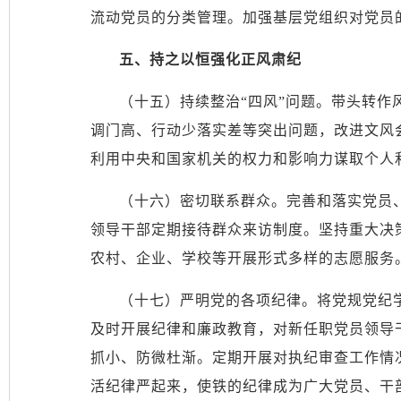
流动党员的分类管理。加强基层党组织对党员
五、持之以恒强化正风肃纪
（十五）持续整治“四风”问题。带头转作
调门高、行动少落实差等突出问题，改进文风
利用中央和国家机关的权力和影响力谋取个人
（十六）密切联系群众。完善和落实党员
领导干部定期接待群众来访制度。坚持重大决
农村、企业、学校等开展形式多样的志愿服务
（十七）严明党的各项纪律。将党规党纪
及时开展纪律和廉政教育，对新任职党员领导
抓小、防微杜渐。定期开展对执纪审查工作情
活纪律严起来，使铁的纪律成为广大党员、干