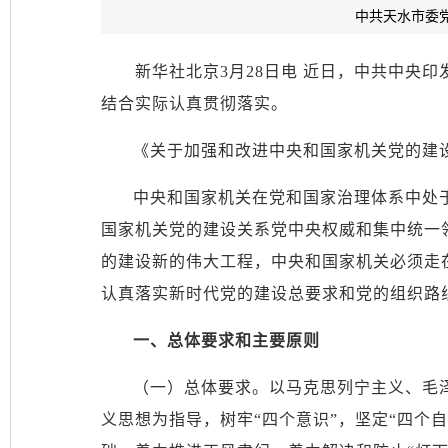
中共天水市委党校 w
新华社北京3月28日电 近日，中共中央印
结合实际认真贯彻落实。
《关于加强和改进中央和国家机关党的建
中央和国家机关在党和国家治理体系中处
国家机关党的建设关系党中央权威和集中统一
的建设新的伟大工程，中央和国家机关必须走
认真落实新时代党的建设总要求和党的组织路
一、总体要求和主要原则
（一）总体要求。以马克思列宁主义、毛
义思想为指导，树牢“四个意识”，坚定“四个