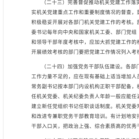
（二十三）完善督促推动机关党建工作落
实机关党建重点工作和重要制度情况的督查，
积极稳妥开展对各部门机关党建工作的考核。
委书记每年向中央和国家机关工委、部门党组
和领导干部年度考核中，应加大抓党建工作的
开展绩效考核的部门要把党建工作情况列入考
（二十四）加强党务干部队伍建设。各部
工作力量不足的，应在现有基础上适当增加人
常务副书记按本部门内设机构正职干部配备，
任机关党委、机关纪委负责人年龄一般应能任
建立新任党组织书记任职谈话制度。机关党委
和改进专兼职党务干部教育培训。有计划地安
干部入口关，把政治上强、综合素质高的优秀